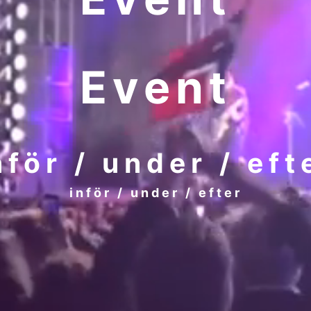
Event
nför / under / eft
inför / under / efter