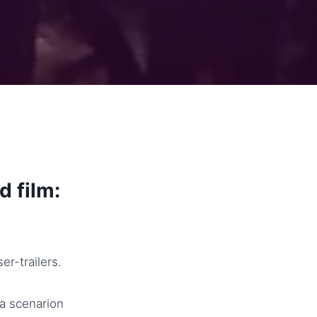
d film:
r-trailers.
ka scenarion