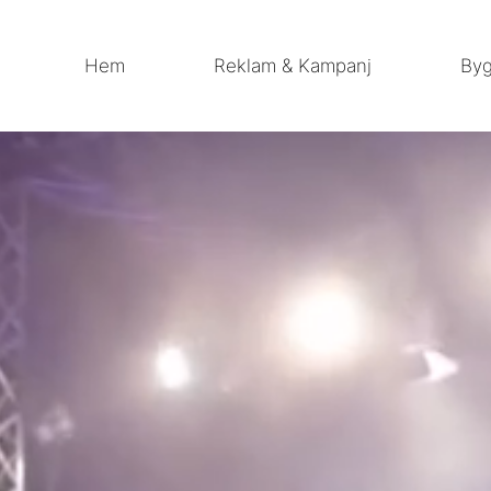
Hem
Reklam & Kampanj
Byg