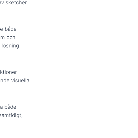
 av sketcher
re både
ilm och
 lösning
uktioner
nde visuella
ga både
samtidigt,