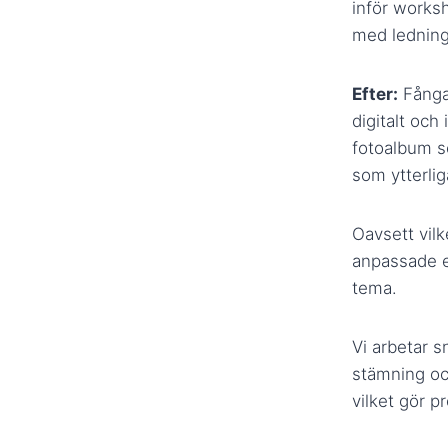
inför worksh
med lednin
Efter:
Fånga 
digitalt och
fotoalbum s
som ytterlig
Oavsett vilk
anpassade e
tema.
Vi arbetar s
stämning och
vilket gör p