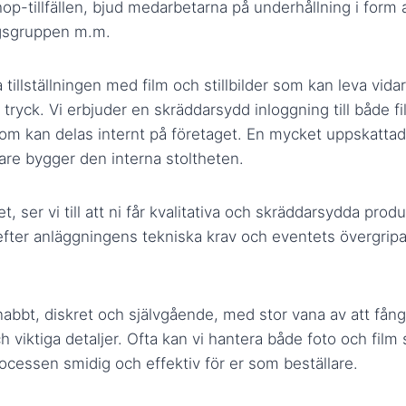
op-tillfällen, bjud medarbetarna på underhållning i form
gsgruppen m.m.
tillställningen med film och stillbilder som kan leva vida
 i tryck. Vi erbjuder en skräddarsydd inloggning till både f
om kan delas internt på företaget. En mycket uppskattad
are bygger den interna stoltheten.
et, ser vi till att ni får kvalitativa och skräddarsydda prod
fter anläggningens tekniska krav och eventets övergripa
nabbt, diskret och självgående, med stor vana av att fån
 viktiga detaljer. Ofta kan vi hantera både foto och film 
rocessen smidig och effektiv för er som beställare.